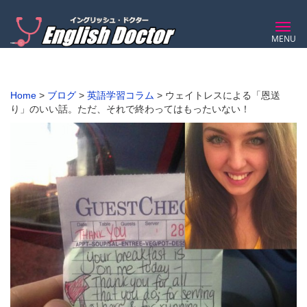
MENU
Home
>
ブログ
>
英語学習コラム
>
ウェイトレスによる「恩送
り」のいい話。ただ、それで終わってはもったいない！