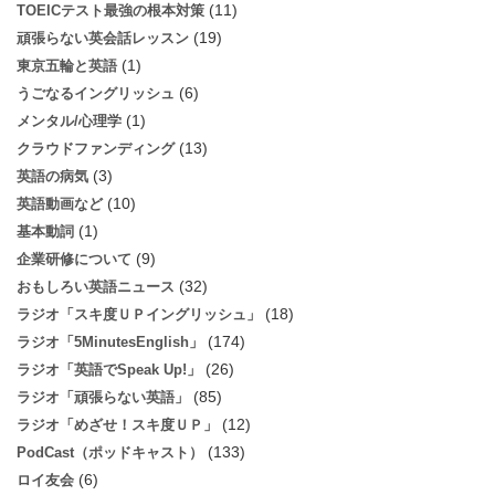
(11)
TOEICテスト最強の根本対策
(19)
頑張らない英会話レッスン
(1)
東京五輪と英語
(6)
うごなるイングリッシュ
(1)
メンタル/心理学
(13)
クラウドファンディング
(3)
英語の病気
(10)
英語動画など
(1)
基本動詞
(9)
企業研修について
(32)
おもしろい英語ニュース
(18)
ラジオ「スキ度ＵＰイングリッシュ」
(174)
ラジオ「5MinutesEnglish」
(26)
ラジオ「英語でSpeak Up!」
(85)
ラジオ「頑張らない英語」
(12)
ラジオ「めざせ！スキ度ＵＰ」
(133)
PodCast（ポッドキャスト）
(6)
ロイ友会