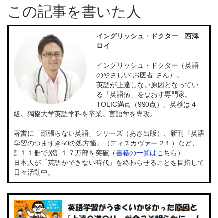
この記事を書いた人
イングリッシュ・ドクター 西澤
ロイ
イングリッシュ・ドクター（英語
のやさしい“お医者”さん）。
英語が上達しない原因となってい
る「英語病」をなおす専門家。
TOEIC満点（990点）、英検は４
級。獨協大学英語学科を卒業。言語学を専攻。
著書に「頑張らない英語」シリーズ（あさ出版）、新刊『英語
学習のつまずき50の処方箋』（ディスカヴァー２１）など、
計１１冊で累計１７万部を突破（
書籍の一覧はこちら
）
日本人が「英語ができない時代」を終わらせることを目指して
日々活動中。