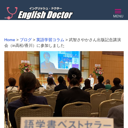
MENU
Home
>
ブログ
>
英語学習コラム
>
武智さやかさん出版記念講演
会（in高松/香川）に参加しました