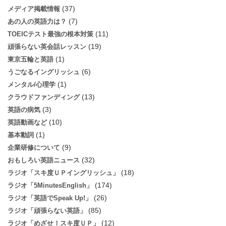
(37)
メディア掲載情報
(7)
あの人の英語力は？
(11)
TOEICテスト最強の根本対策
(19)
頑張らない英会話レッスン
(1)
東京五輪と英語
(6)
うごなるイングリッシュ
(1)
メンタル/心理学
(13)
クラウドファンディング
(3)
英語の病気
(10)
英語動画など
(1)
基本動詞
(9)
企業研修について
(32)
おもしろい英語ニュース
(18)
ラジオ「スキ度ＵＰイングリッシュ」
(174)
ラジオ「5MinutesEnglish」
(26)
ラジオ「英語でSpeak Up!」
(85)
ラジオ「頑張らない英語」
(12)
ラジオ「めざせ！スキ度ＵＰ」