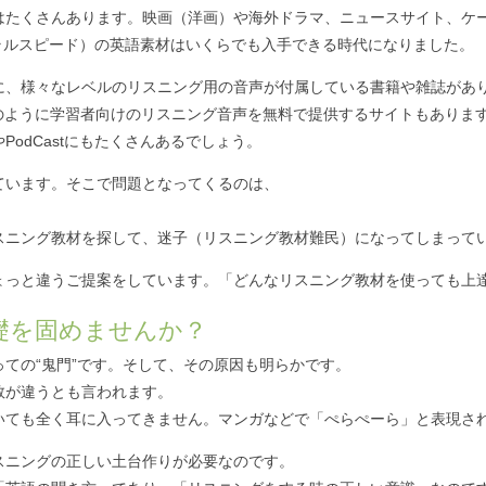
はたくさんあります。映画（洋画）や海外ドラマ、ニュースサイト、ケ
（ナチュラルスピード）の英語素材はいくらでも入手できる時代になりました。
に、様々なレベルのリスニング用の音声が付属している書籍や雑誌があ
NHKのように学習者向けのリスニング音声を無料で提供するサイトもありま
PodCastにもたくさんあるでしょう。
ています。そこで問題となってくるのは、
スニング教材を探して、迷子（リスニング教材難民）になってしまって
ょっと違うご提案をしています。「どんなリスニング教材を使っても上
礎を固めませんか？
ての“鬼門”です。そして、その原因も明らかです。
数が違うとも言われます。
いても全く耳に入ってきません。マンガなどで「ぺらぺーら」と表現さ
スニングの正しい土台作りが必要なのです。