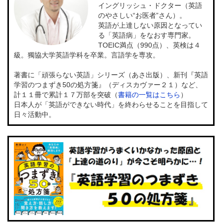
イングリッシュ・ドクター（英語
のやさしい“お医者”さん）。
英語が上達しない原因となってい
る「英語病」をなおす専門家。
TOEIC満点（990点）、英検は４
級。獨協大学英語学科を卒業。言語学を専攻。
著書に「頑張らない英語」シリーズ（あさ出版）、新刊『英語
学習のつまずき50の処方箋』（ディスカヴァー２１）など、
計１１冊で累計１７万部を突破（
書籍の一覧はこちら
）
日本人が「英語ができない時代」を終わらせることを目指して
日々活動中。