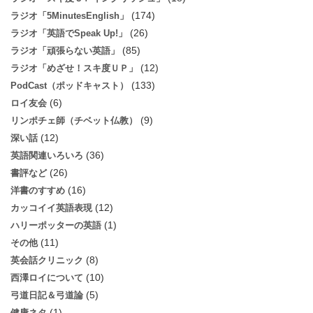
(174)
ラジオ「5MinutesEnglish」
(26)
ラジオ「英語でSpeak Up!」
(85)
ラジオ「頑張らない英語」
(12)
ラジオ「めざせ！スキ度ＵＰ」
(133)
PodCast（ポッドキャスト）
(6)
ロイ友会
(9)
リンポチェ師（チベット仏教）
(12)
深い話
(36)
英語関連いろいろ
(26)
書評など
(16)
洋書のすすめ
(12)
カッコイイ英語表現
(1)
ハリーポッターの英語
(11)
その他
(8)
英会話クリニック
(10)
西澤ロイについて
(5)
弓道日記＆弓道論
(1)
健康ネタ