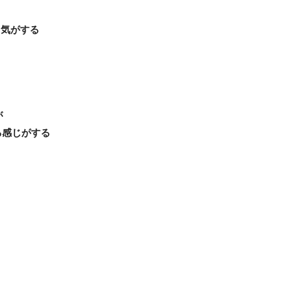
る気がする
が
いる感じがする