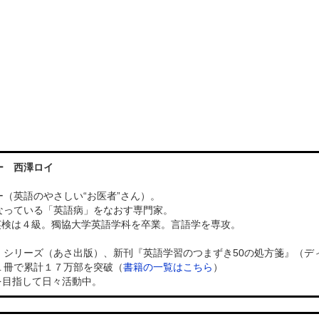
ー 西澤ロイ
（英語のやさしい“お医者”さん）。
なっている「英語病」をなおす専門家。
）、英検は４級。獨協大学英語学科を卒業。言語学を専攻。
」シリーズ（あさ出版）、新刊『英語学習のつまずき50の処方箋』（デ
１冊で累計１７万部を突破（
書籍の一覧はこちら
）
を目指して日々活動中。