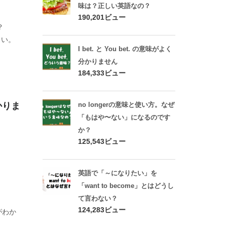
味は？正しい英語なの？
190,201ビュー
？
さい。
I bet. と You bet. の意味がよく
分かりません
184,333ビュー
わかりま
no longerの意味と使い方。なぜ
「もはや〜ない」になるのです
か？
125,543ビュー
英語で「～になりたい」を
。
「want to become」とはどうし
て言わない？
124,283ビュー
差がわか