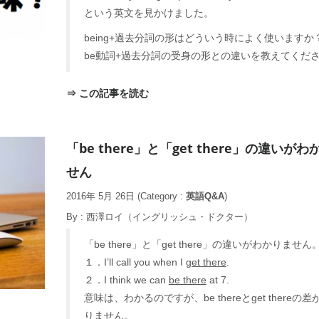
という英文を見かけました。
being+過去分詞の形はどういう時によく使いますか
be動詞+過去分詞の受身の形との違いを教えてくだ
⇒ この記事を読む
「be there」と「get there」の違いが
せん
2016年 5月 26日
(Category :
英語Q&A
)
By :
西澤ロイ（イングリッシュ・ドクター）
「be there」と「get there」の違いがわかりません
１．I’ll call you when I
get there
.
２．I think we can
be there
at 7.
意味は、わかるのですが、be thereとget thereの
りません。