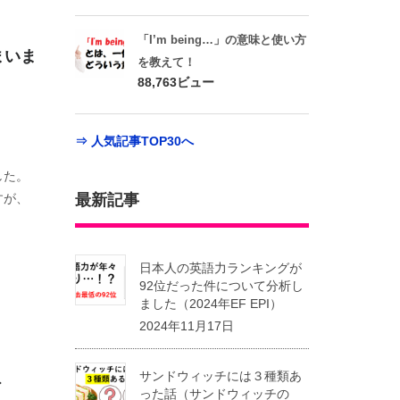
「I’m being…」の意味と使い方
まいま
を教えて！
88,763ビュー
⇒ 人気記事TOP30へ
した。
すが、
最新記事
日本人の英語力ランキングが
92位だった件について分析し
ました（2024年EF EPI）
2024年11月17日
サンドウィッチには３種類あ
ト
った話（サンドウィッチの