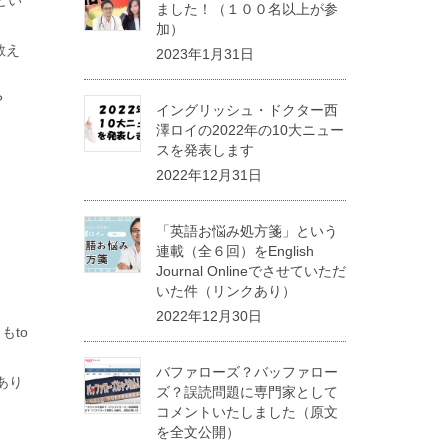
ました！（１００名以上が参
加）
教え
2023年1月31日
？
イングリッシュ・ドクター西
澤ロイの2022年の10大ニュー
スを発表します
2022年12月31日
「英語お悩み処方箋」という
連載（全６回）をEnglish
Journal Onlineでさせていただ
いた件（リンクあり）
2022年12月30日
もto
バファローズ？バッファロー
があり
ズ？誤読問題に専門家として
コメントいたしました（原文
を全文公開）