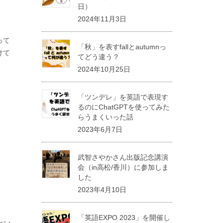
日）
2024年11月3日
って
「秋」を表すfallとautumnっ
けて
てどう違う？
2024年10月25日
「ツンデレ」を英語で表現す
るのにChatGPTを使ってみた
らうまくいった話
2023年6月7日
武智さやかさん出版記念講演
会（in高松/香川）に参加しま
した
2023年4月10日
「英語EXPO 2023」を開催し
 とい