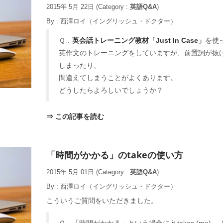
2015年 5月 22日
(Category :
英語Q&A
)
By :
西澤ロイ（イングリッシュ・ドクター）
Ｑ．
英会話トレーニング教材「Just In Case」
を使
英作文のトレーニングをしていますが、前置詞が抜
しまったり、
間違えてしまうことがよくあります。
どうしたらよろしいでしょうか？
⇒ この記事を読む
「時間がかかる」のtakeの使い方
2015年 5月 01日
(Category :
英語Q&A
)
By :
西澤ロイ（イングリッシュ・ドクター）
こういうご質問をいただきました。
Ｑ．「時間がかかる」という場合に it takes (me)…