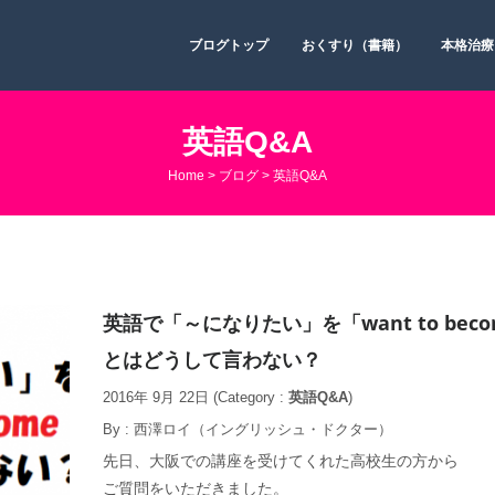
ブログトップ
おくすり（書籍）
本格治療
英語Q&A
Home
>
ブログ
>
英語Q&A
英語で「～になりたい」を「want to bec
とはどうして言わない？
2016年 9月 22日
(Category :
英語Q&A
)
By :
西澤ロイ（イングリッシュ・ドクター）
先日、大阪での講座を受けてくれた高校生の方から
ご質問をいただきました。