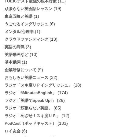
(11)
TOEICテスト最強の根本対策
(19)
頑張らない英会話レッスン
(1)
東京五輪と英語
(6)
うごなるイングリッシュ
(1)
メンタル/心理学
(13)
クラウドファンディング
(3)
英語の病気
(10)
英語動画など
(1)
基本動詞
(9)
企業研修について
(32)
おもしろい英語ニュース
(18)
ラジオ「スキ度ＵＰイングリッシュ」
(174)
ラジオ「5MinutesEnglish」
(26)
ラジオ「英語でSpeak Up!」
(85)
ラジオ「頑張らない英語」
(12)
ラジオ「めざせ！スキ度ＵＰ」
(133)
PodCast（ポッドキャスト）
(6)
ロイ友会