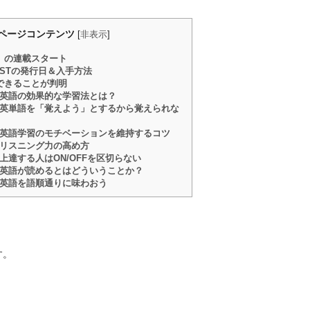
ページコンテンツ
[
非表示
]
」の連載スタート
mes STの発行日＆入手方法
できることが判明
14号：英語の効果的な学習法とは？
12号：英単語を「覚えよう」とするから覚えられな
09号：英語学習のモチベーションを維持するコツ
4号：リスニング力の高め方
1号：上達する人はON/OFFを区切らない
08号：英語が読めるとはどういうことか？
13号：英語を語順通りに味わおう
す。