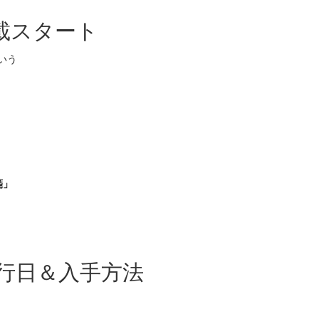
載スタート
いう
箋」
Tの発行日＆入手方法