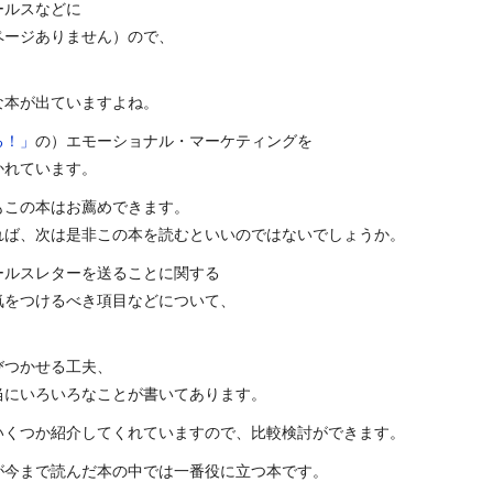
ールスなどに
ページありません）ので、
な本が出ていますよね。
る！」
の）エモーショナル・マーケティングを
かれています。
もこの本はお薦めできます。
れば、次は是非この本を読むといいのではないでしょうか。
ールスレターを送ることに関する
気をつけるべき項目などについて、
びつかせる工夫、
当にいろいろなことが書いてあります。
いくつか紹介してくれていますので、比較検討ができます。
が今まで読んだ本の中では一番役に立つ本です。