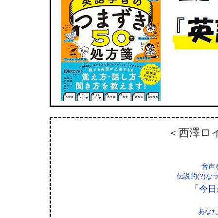
＜西澤ロ
音声
伝説的(?)
「今日
あな