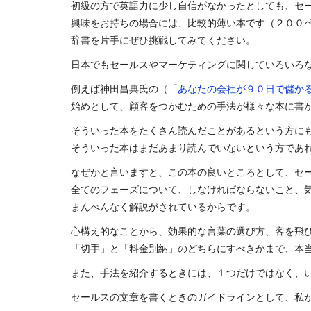
初級の方で英語力に少し自信がなかったとしても、セ
興味をお持ちの場合には、比較的薄い本です（２００
辞書を片手にぜひ挑戦してみてください。
日本でもセールスやマーケティングに関していろいろ
例えば神田昌典氏の（
「あなたの会社が９０日で儲か
始めとして、顧客をつかむための手法が様々な本に書
そういった本をたくさん読んだことがあるという方に
そういった本はまだあまり読んでいないという方であ
なぜかと言いますと、この本の良いところとして、セ
全てのフェーズについて、しなければならないこと、
まんべんなく解説がされているからです。
心構え的なことから、効果的な言葉の選び方、客を飛
「切手」と「料金別納」のどちらにすべきかまで、本
また、手法を紹介するときには、１つだけではなく、
セールスの文章を書くときのガイドラインとして、私