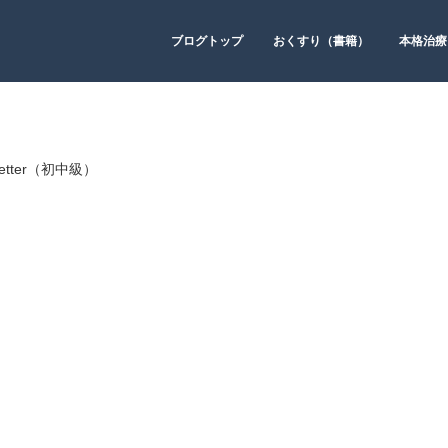
ブログトップ
おくすり（書籍）
本格治療
s Letter（初中級）