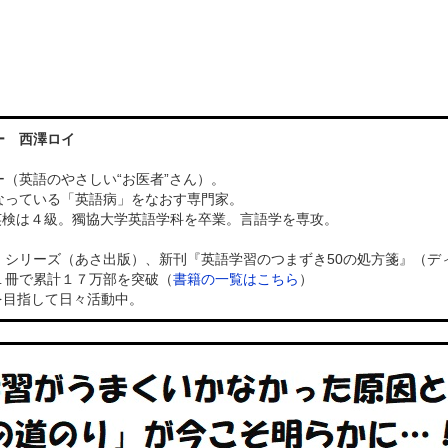
ー 西澤ロイ
（英語のやさしい“お医者”さん）。
なっている「英語病」をなおす専門家。
）、英検は４級。獨協大学英語学科を卒業。言語学を専攻。
」シリーズ（あさ出版）、新刊『英語学習のつまずき50の処方箋』（デ
１冊で累計１７万部を突破（
書籍の一覧はこちら
）
を目指して日々活動中。