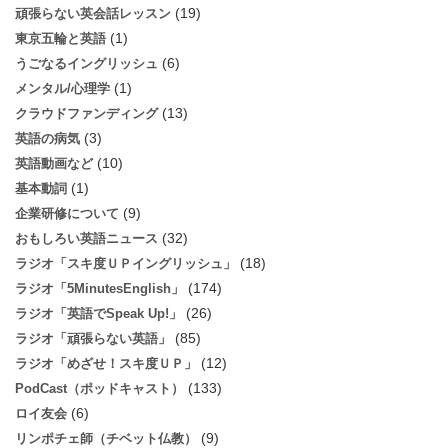
(19)
頑張らない英会話レッスン
(1)
東京五輪と英語
(6)
うごなるイングリッシュ
(1)
メンタル/心理学
(13)
クラウドファンディング
(3)
英語の病気
(10)
英語動画など
(1)
基本動詞
(9)
企業研修について
(32)
おもしろい英語ニュース
(18)
ラジオ「スキ度ＵＰイングリッシュ」
(174)
ラジオ「5MinutesEnglish」
(26)
ラジオ「英語でSpeak Up!」
(85)
ラジオ「頑張らない英語」
(12)
ラジオ「めざせ！スキ度ＵＰ」
(133)
PodCast（ポッドキャスト）
(6)
ロイ友会
(9)
リンポチェ師（チベット仏教）