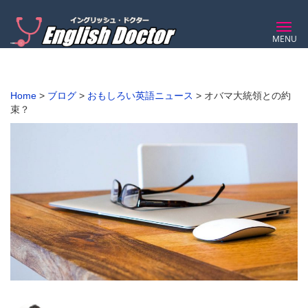
MENU
Home
>
ブログ
>
おもしろい英語ニュース
>
オバマ大統領との約
束？