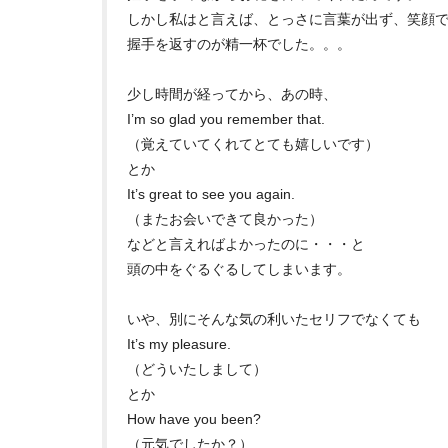
しかし私はと言えば、とっさに言葉が出ず、笑顔
握手を返すのが精一杯でした。。。
少し時間が経ってから、あの時、
I’m so glad you remember that.
（覚えていてくれてとても嬉しいです）
とか
It’s great to see you again.
（またお会いできて良かった）
などと言えればよかったのに・・・と
頭の中をぐるぐるしてしまいます。
いや、別にそんな気の利いたセリフでなくても
It’s my pleasure.
（どういたしまして）
とか
How have you been?
（元気でしたか？）