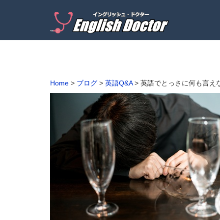
Home
>
ブログ
>
英語Q&A
>
英語でとっさに何も言え