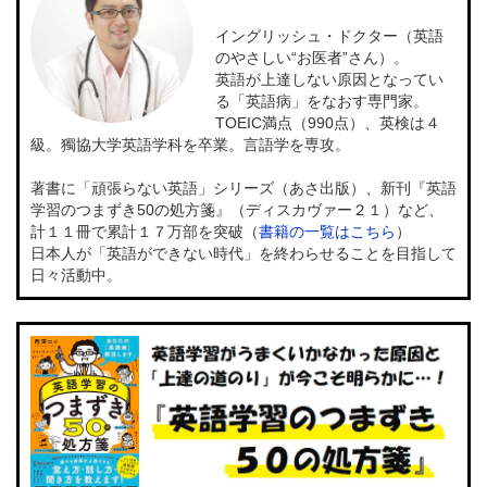
イングリッシュ・ドクター（英語
のやさしい“お医者”さん）。
英語が上達しない原因となってい
る「英語病」をなおす専門家。
TOEIC満点（990点）、英検は４
級。獨協大学英語学科を卒業。言語学を専攻。
著書に「頑張らない英語」シリーズ（あさ出版）、新刊『英語
学習のつまずき50の処方箋』（ディスカヴァー２１）など、
計１１冊で累計１７万部を突破（
書籍の一覧はこちら
）
日本人が「英語ができない時代」を終わらせることを目指して
日々活動中。