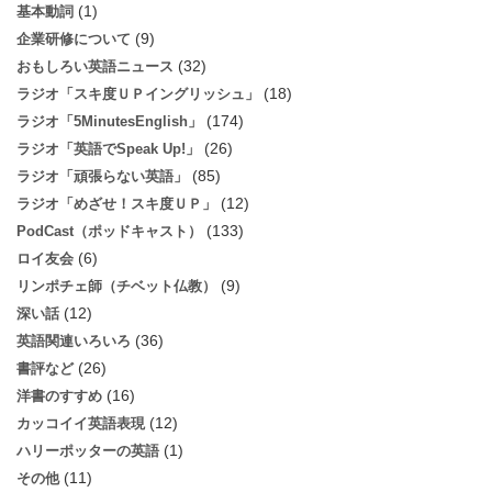
(1)
基本動詞
(9)
企業研修について
(32)
おもしろい英語ニュース
(18)
ラジオ「スキ度ＵＰイングリッシュ」
(174)
ラジオ「5MinutesEnglish」
(26)
ラジオ「英語でSpeak Up!」
(85)
ラジオ「頑張らない英語」
(12)
ラジオ「めざせ！スキ度ＵＰ」
(133)
PodCast（ポッドキャスト）
(6)
ロイ友会
(9)
リンポチェ師（チベット仏教）
(12)
深い話
(36)
英語関連いろいろ
(26)
書評など
(16)
洋書のすすめ
(12)
カッコイイ英語表現
(1)
ハリーポッターの英語
(11)
その他