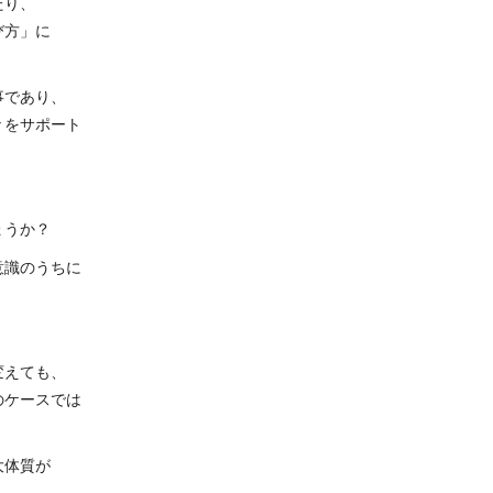
たり、
び方」に
事であり、
々をサポート
ょうか？
意識のうちに
変えても、
のケースでは
大体質が