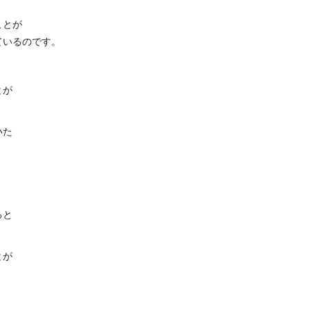
ことが
ているのです。
とが
いた
ると
とが