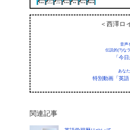
＜西澤ロ
音声
伝説的(?)
「今日
あな
特別動画「英語
関連記事
英語学習歴について