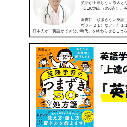
英語が上達しない原因と
TOEIC満点（990点
著書に「頑張らない英語
ヴァー２１）など、計１
日本人が「英語ができない時代」を終わらせること