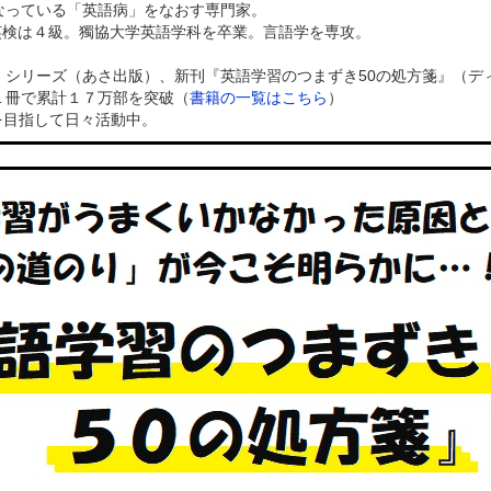
なっている「英語病」をなおす専門家。
）、英検は４級。獨協大学英語学科を卒業。言語学を専攻。
」シリーズ（あさ出版）、新刊『英語学習のつまずき50の処方箋』（デ
１冊で累計１７万部を突破（
書籍の一覧はこちら
）
を目指して日々活動中。