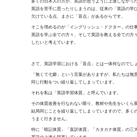
多くの日本人の方が、英語が思うように上達しなかっ
英語を苦手に思ったりしまうのは、従来の「英語の学
欠けている点、まさに「盲点」があるからです。
そこを埋めるのが「イングリッシュ・ドクター」の仕
英語を学ぶ全ての方々、そして英語を教える全ての方
したいと考えています。
さて、英語学習における「盲点」とは一体何なのでし
「無くて七癖」という言葉がありますが、私たちは無
同じ行動をつい繰り返してしまっています。
それを私は「英語学習体質」と呼んでいます。
その体質改善を行なわない限り、教材や先生をいくら
結局同じことを繰り返してしまっていますので、多く
うまく行きません。
特に「暗記体質」「直訳体質」「カタカナ体質」の三
英語の上達を阻害しています。