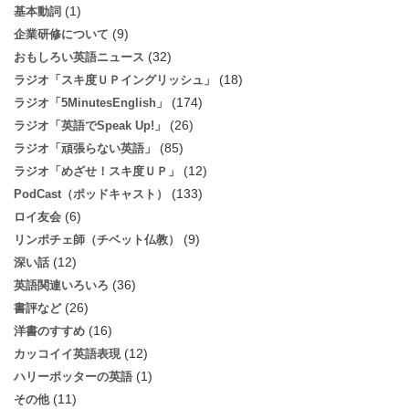
(1)
基本動詞
(9)
企業研修について
(32)
おもしろい英語ニュース
(18)
ラジオ「スキ度ＵＰイングリッシュ」
(174)
ラジオ「5MinutesEnglish」
(26)
ラジオ「英語でSpeak Up!」
(85)
ラジオ「頑張らない英語」
(12)
ラジオ「めざせ！スキ度ＵＰ」
(133)
PodCast（ポッドキャスト）
(6)
ロイ友会
(9)
リンポチェ師（チベット仏教）
(12)
深い話
(36)
英語関連いろいろ
(26)
書評など
(16)
洋書のすすめ
(12)
カッコイイ英語表現
(1)
ハリーポッターの英語
(11)
その他