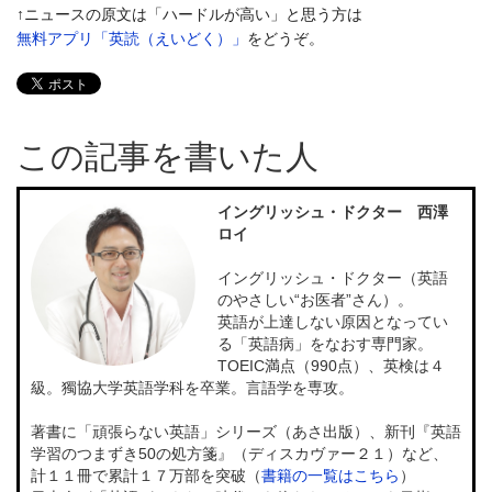
↑ニュースの原文は「ハードルが高い」と思う方は
無料アプリ「英読（えいどく）」
をどうぞ。
この記事を書いた人
イングリッシュ・ドクター 西澤
ロイ
イングリッシュ・ドクター（英語
のやさしい“お医者”さん）。
英語が上達しない原因となってい
る「英語病」をなおす専門家。
TOEIC満点（990点）、英検は４
級。獨協大学英語学科を卒業。言語学を専攻。
著書に「頑張らない英語」シリーズ（あさ出版）、新刊『英語
学習のつまずき50の処方箋』（ディスカヴァー２１）など、
計１１冊で累計１７万部を突破（
書籍の一覧はこちら
）