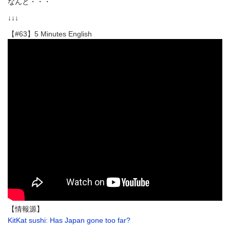
なんと・・・
↓↓↓
【#63】5 Minutes English
【情報源】
KitKat sushi: Has Japan gone too far?