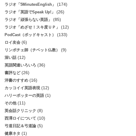
(174)
ラジオ「5MinutesEnglish」
(26)
ラジオ「英語でSpeak Up!」
(85)
ラジオ「頑張らない英語」
(12)
ラジオ「めざせ！スキ度ＵＰ」
(133)
PodCast（ポッドキャスト）
(6)
ロイ友会
(9)
リンポチェ師（チベット仏教）
(12)
深い話
(36)
英語関連いろいろ
(26)
書評など
(16)
洋書のすすめ
(12)
カッコイイ英語表現
(1)
ハリーポッターの英語
(11)
その他
(8)
英会話クリニック
(10)
西澤ロイについて
(5)
弓道日記＆弓道論
(1)
健康ネタ