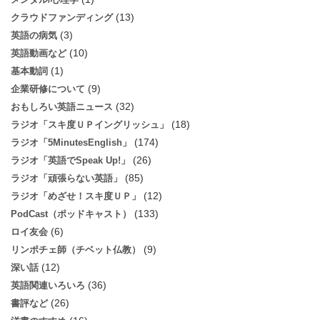
(13)
クラウドファンディング
(3)
英語の病気
(10)
英語動画など
(1)
基本動詞
(9)
企業研修について
(32)
おもしろい英語ニュース
(18)
ラジオ「スキ度ＵＰイングリッシュ」
(174)
ラジオ「5MinutesEnglish」
(26)
ラジオ「英語でSpeak Up!」
(85)
ラジオ「頑張らない英語」
(12)
ラジオ「めざせ！スキ度ＵＰ」
(133)
PodCast（ポッドキャスト）
(6)
ロイ友会
(9)
リンポチェ師（チベット仏教）
(12)
深い話
(36)
英語関連いろいろ
(26)
書評など