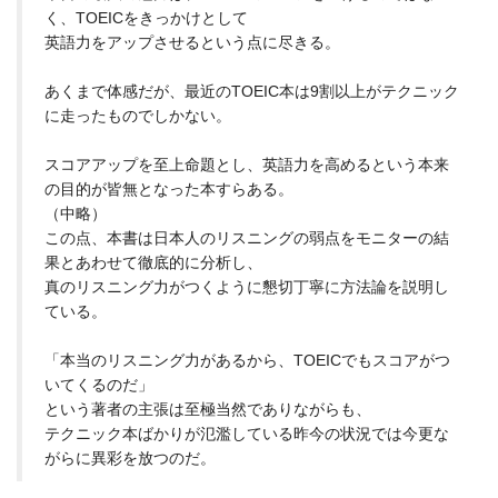
く、TOEICをきっかけとして
英語力をアップさせるという点に尽きる。
あくまで体感だが、最近のTOEIC本は9割以上がテクニック
に走ったものでしかない。
スコアアップを至上命題とし、英語力を高めるという本来
の目的が皆無となった本すらある。
（中略）
この点、本書は日本人のリスニングの弱点をモニターの結
果とあわせて徹底的に分析し、
真のリスニング力がつくように懇切丁寧に方法論を説明し
ている。
「本当のリスニング力があるから、TOEICでもスコアがつ
いてくるのだ」
という著者の主張は至極当然でありながらも、
テクニック本ばかりが氾濫している昨今の状況では今更な
がらに異彩を放つのだ。