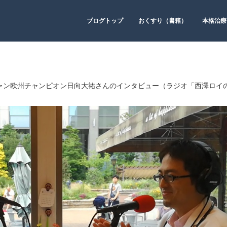
ブログトップ
おくすり（書籍）
本格治療
ャン欧州チャンピオン日向大祐さんのインタビュー（ラジオ「西澤ロイ