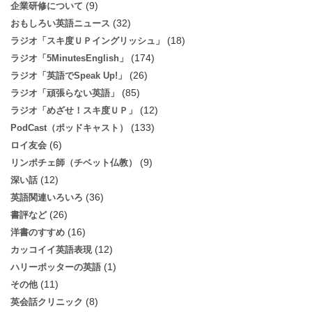
(9)
企業研修について
(32)
おもしろい英語ニュース
(18)
ラジオ「スキ度ＵＰイングリッシュ」
(174)
ラジオ「5MinutesEnglish」
(26)
ラジオ「英語でSpeak Up!」
(85)
ラジオ「頑張らない英語」
(12)
ラジオ「めざせ！スキ度ＵＰ」
(133)
PodCast（ポッドキャスト）
(6)
ロイ友会
(9)
リンポチェ師（チベット仏教）
(12)
深い話
(36)
英語関連いろいろ
(26)
書評など
(16)
洋書のすすめ
(12)
カッコイイ英語表現
(1)
ハリーポッターの英語
(11)
その他
(8)
英会話クリニック