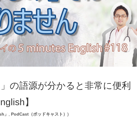
l）」の語源が分かると非常に便利
nglish】
ish」
,
PodCast（ポッドキャスト）
)