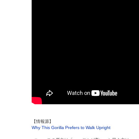
【情報源】
Why This Gorilla Prefers to Walk Upright