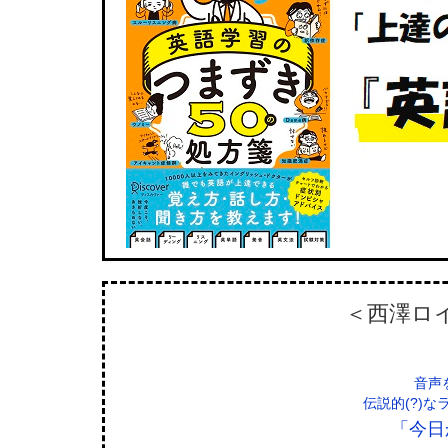
＜西澤ロ
音声
伝説的(?)
「今日