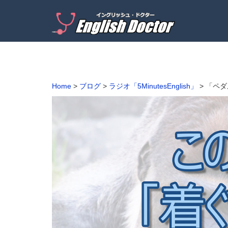
Home
>
ブログ
>
ラジオ「5MinutesEnglish」
>
「ペダル