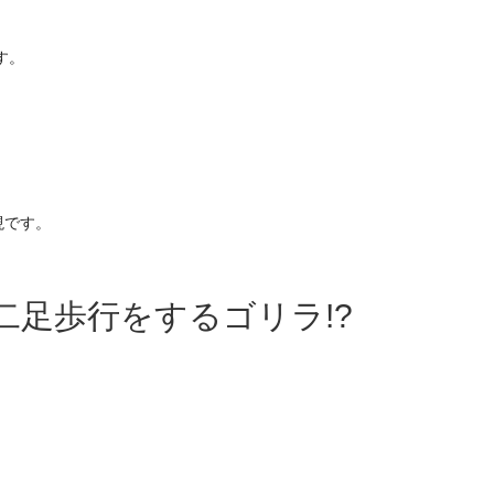
す。
現です。
二足歩行をするゴリラ!?