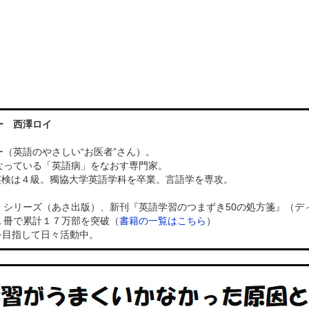
ー 西澤ロイ
（英語のやさしい“お医者”さん）。
なっている「英語病」をなおす専門家。
）、英検は４級。獨協大学英語学科を卒業。言語学を専攻。
」シリーズ（あさ出版）、新刊『英語学習のつまずき50の処方箋』（デ
１冊で累計１７万部を突破（
書籍の一覧はこちら
）
を目指して日々活動中。