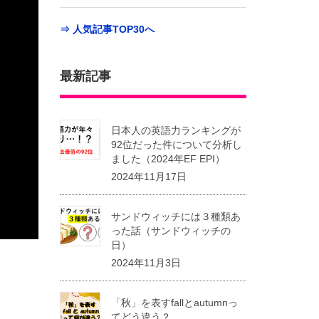
⇒ 人気記事TOP30へ
最新記事
日本人の英語力ランキングが
92位だった件について分析し
ました（2024年EF EPI）
2024年11月17日
サンドウィッチには３種類あ
った話（サンドウィッチの
日）
2024年11月3日
「秋」を表すfallとautumnっ
てどう違う？