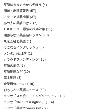
(4)
英語はカタカナから学ぼう
(57)
開催・出演等報告
(37)
メディア掲載情報
(7)
あの人の英語力は？
(11)
TOEICテスト最強の根本対策
(19)
頑張らない英会話レッスン
(1)
東京五輪と英語
(6)
うごなるイングリッシュ
(1)
メンタル/心理学
(13)
クラウドファンディング
(3)
英語の病気
(10)
英語動画など
(1)
基本動詞
(9)
企業研修について
(32)
おもしろい英語ニュース
(18)
ラジオ「スキ度ＵＰイングリッシュ」
(174)
ラジオ「5MinutesEnglish」
(26)
ラジオ「英語でSpeak Up!」