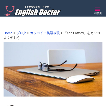
MENU
Home
>
ブログ
>
カッコイイ英語表現
>
「can’t afford」をカッコ
よく使おう