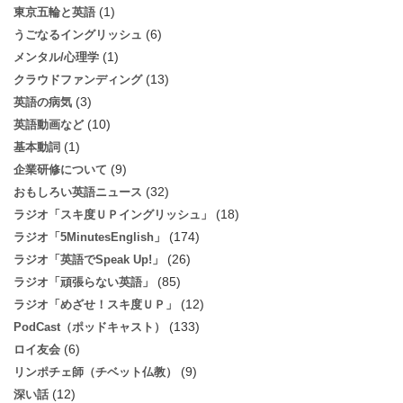
(1)
東京五輪と英語
(6)
うごなるイングリッシュ
(1)
メンタル/心理学
(13)
クラウドファンディング
(3)
英語の病気
(10)
英語動画など
(1)
基本動詞
(9)
企業研修について
(32)
おもしろい英語ニュース
(18)
ラジオ「スキ度ＵＰイングリッシュ」
(174)
ラジオ「5MinutesEnglish」
(26)
ラジオ「英語でSpeak Up!」
(85)
ラジオ「頑張らない英語」
(12)
ラジオ「めざせ！スキ度ＵＰ」
(133)
PodCast（ポッドキャスト）
(6)
ロイ友会
(9)
リンポチェ師（チベット仏教）
(12)
深い話