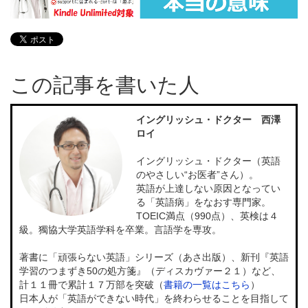
この記事を書いた人
イングリッシュ・ドクター 西澤
ロイ
イングリッシュ・ドクター（英語
のやさしい“お医者”さん）。
英語が上達しない原因となってい
る「英語病」をなおす専門家。
TOEIC満点（990点）、英検は４
級。獨協大学英語学科を卒業。言語学を専攻。
著書に「頑張らない英語」シリーズ（あさ出版）、新刊『英語
学習のつまずき50の処方箋』（ディスカヴァー２１）など、
計１１冊で累計１７万部を突破（
書籍の一覧はこちら
）
日本人が「英語ができない時代」を終わらせることを目指して