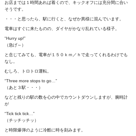
お店までは１時間あれば着くので、キックオフには充分間に合い
そうです。
・・・と思ったら、駅に行くと、なぜか異様に混んでいます。
電車はすぐに来たものの、ダイヤがかなり乱れている様子。
“Hurry up!”
（急げ～）
と念じてみても、電車が１５０ｋｍ／ｈで走ってくれるわけでも
なし。
むしろ、トロトロ運転。
“Three more stops to go…”
（あと３駅・・・）
などと残りの駅の数を心の中でカウントダウンしますが、腕時計
が
“Tick tick tick…”
（チッチッチッ）
と時限爆弾のように冷酷に時を刻みます。