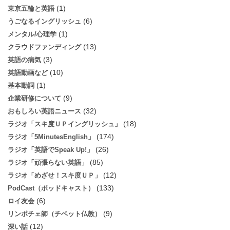
(1)
東京五輪と英語
(6)
うごなるイングリッシュ
(1)
メンタル/心理学
(13)
クラウドファンディング
(3)
英語の病気
(10)
英語動画など
(1)
基本動詞
(9)
企業研修について
(32)
おもしろい英語ニュース
(18)
ラジオ「スキ度ＵＰイングリッシュ」
(174)
ラジオ「5MinutesEnglish」
(26)
ラジオ「英語でSpeak Up!」
(85)
ラジオ「頑張らない英語」
(12)
ラジオ「めざせ！スキ度ＵＰ」
(133)
PodCast（ポッドキャスト）
(6)
ロイ友会
(9)
リンポチェ師（チベット仏教）
(12)
深い話